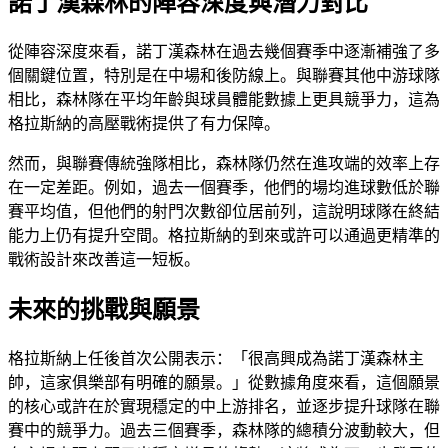
諾丁漢森林的陣容深度與潛力對比
從陣容深度來看，諾丁漢森林在過去幾個賽季中逐漸補強了多
個關鍵位置，特別是在中場和後防線上。與聯賽其他中游球隊
相比，森林隊在平均年齡與球員體能數據上更具競爭力，這為
格拉斯納的高壓戰術提供了有力保障。
然而，與聯賽傳統強隊相比，森林隊仍然在進攻端的效率上存
在一定差距。例如，過去一個賽季，他們的場均進球數低於聯
賽平均值，但他們的射門次數卻位居前列，這說明球隊在終結
能力上仍有提升空間。格拉斯納的到來或許可以通過更精準的
戰術設計來改善這一短板。
未來的挑戰與願景
格拉斯納上任後首次公開表示：「很高興成為諾丁漢森林主
帥，這家俱樂部有明確的願景。」從數據角度來看，這個願景
的核心或許在於實現穩定的中上游排名，並逐步提升球隊在聯
賽中的競爭力。過去三個賽季，森林隊的總積分波動較大，但